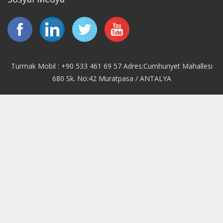
Turmak Mobil : +90 533 461 69 57 Adres:Cumhuriyet Mahallesi
680 Sk. No:42 Muratpasa / ANTALYA