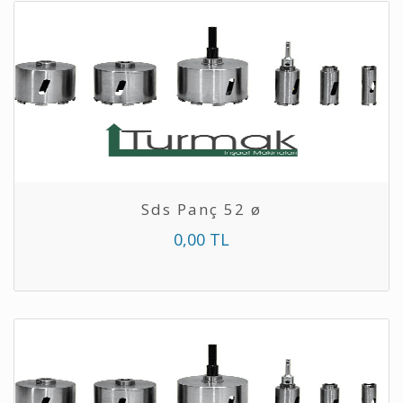
Sds Panç 52 ø
0,00 TL