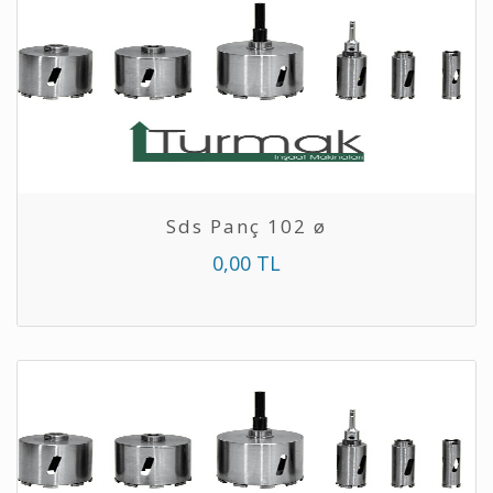
Sds Panç 102 ø
0,00 TL