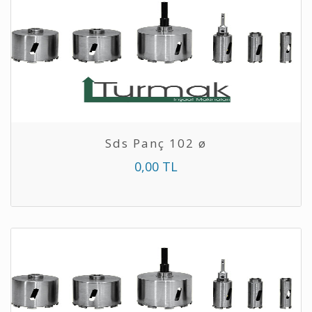
Sds Panç 102 ø
0,00 TL