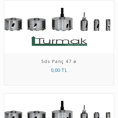
Sds Panç 47 ø
0,00 TL