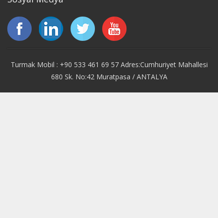
Turmak Mobil : +90 533 461 69 57 Adres:Cumhuriyet Mahallesi
680 Sk. No:42 Muratpasa / ANTALYA