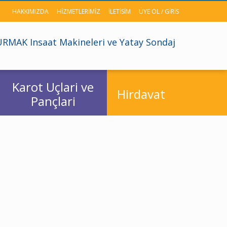
HAKKIMIZDA
HIZMETLERIMIZ
ILETISIM
ÜYE OL / GIRIS
RMAK Insaat Makineleri ve Yatay Sondaj
Karot Uçlari ve
Hirdavat
Pançlari