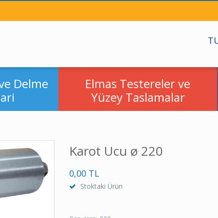
TU
ve Delme
Elmas Testereler ve
ari
Yüzey Taslamalar
Karot Ucu ø 220
0,00 TL
Stoktaki Ürün