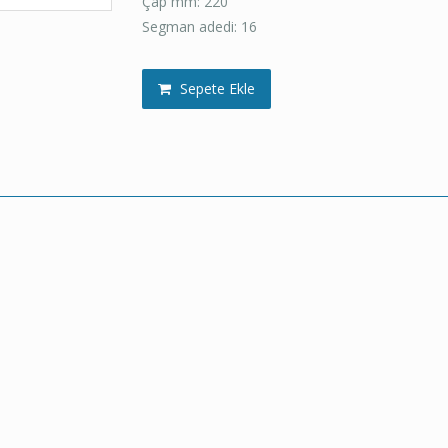
Çap mm: 220
Segman adedi: 16
Sepete Ekle