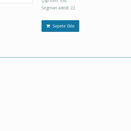
Çap mm: 350
Segman adedi: 22
Sepete Ekle