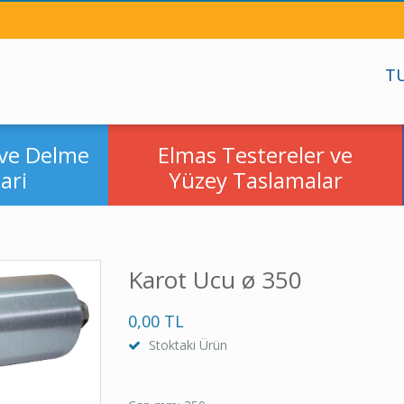
TU
ve Delme
Elmas Testereler ve
ari
Yüzey Taslamalar
Karot Ucu ø 350
0,00 TL
Stoktaki Ürün