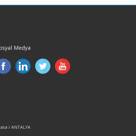
osyal Medya
tpasa / ANTALYA