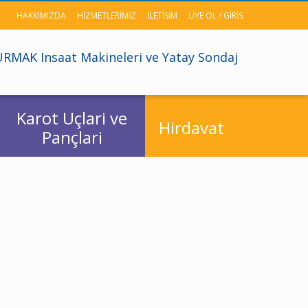
HAKKIMIZDA
HIZMETLERIMIZ
ILETISIM
ÜYE OL / GIRIS
RMAK Insaat Makineleri ve Yatay Sondaj
Karot Uçlari ve
Hirdavat
Pançlari